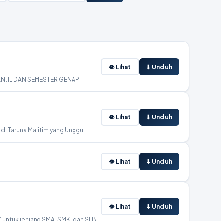
👁 Lihat
⬇ Unduh
ANJIL DAN SEMESTER GENAP
👁 Lihat
⬇ Unduh
 Taruna Maritim yang Unggul."
👁 Lihat
⬇ Unduh
👁 Lihat
⬇ Unduh
Dokumen ini merupakan pedoman resmi yang mengatur pelaksanaan Sistem Penerimaan Murid Baru (SPMB) Tahun Ajaran 2026/2027 untuk jenjang SMA, SMK, dan SLB di Provinsi Kepulauan Riau. Petunjuk teknis (Juknis) ini berisi ketentuan, persyaratan, jalur pendaftaran, tata cara seleksi, jadwal pelaksanaan, kuota penerimaan, serta hak dan kewajiban calon murid baru dalam proses penerimaan peserta didik.