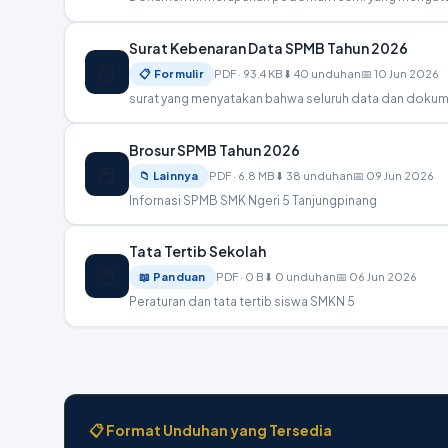
Surat Kebenaran Data SPMB Tahun 2026
📕
📋 Formulir
PDF · 93.4 KB
⬇ 40 unduhan
📅 10 Jun 2026
Brosur SPMB Tahun 2026
📕
📁 Lainnya
PDF · 6.8 MB
⬇ 38 unduhan
📅 09 Jun 2026
Infornasi SPMB SMK Ngeri 5 Tanjungpinang
Tata Tertib Sekolah
📕
📖 Panduan
PDF · 0 B
⬇ 0 unduhan
📅 06 Jun 2026
Peraturan dan tata tertib siswa SMKN 5
📋 Format Unduhan yang Tersedia