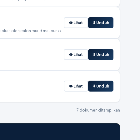
👁 Lihat
⬇ Unduh
surat yang menyatakan bahwa seluruh data dan dokumen yang diunggah saat pendaftaran benar, asli, dan dapat dipertanggungjawabkan oleh calon murid maupun orang tua/wali. bisa didonload disini
👁 Lihat
⬇ Unduh
👁 Lihat
⬇ Unduh
7 dokumen ditampilkan