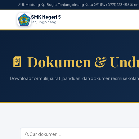
📍 Jl. Madung Kp.Bugis, Tanjungpinang Kota 29111
📞 (0771) 123456
📧 s
SMK Negeri 5
Tanjungpinang
📄 Dokumen & Und
Download formulir, surat, panduan, dan dokumen resmi sekolah