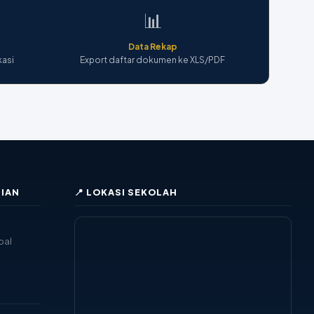
📊
Data Rekap
kasi
Export daftar dokumen ke XLS/PDF
IAN
📍 LOKASI SEKOLAH
pal