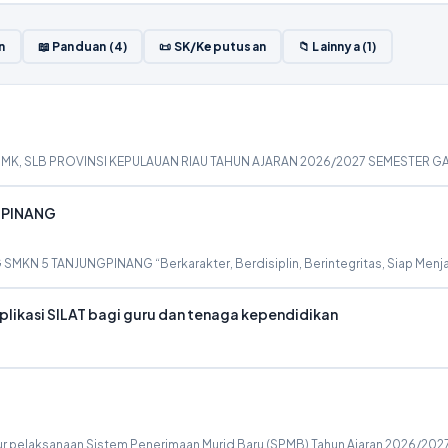
n
📖 Panduan (4)
📜 SK/Keputusan
📁 Lainnya (1)
SMK, SLB PROVINSI KEPULAUAN RIAU TAHUN AJARAN 2026/2027 SEMESTER G
GPINANG
5 TANJUNGPINANG “Berkarakter, Berdisiplin, Berintegritas, Siap Menjadi
plikasi SILAT bagi guru dan tenaga kependidikan