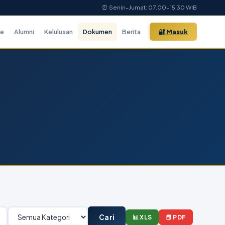
⏰ Senin–Jumat: 07.00–15.30 WIB
ne
Alumni
Kelulusan
Dokumen
Berita
🔐 Masuk
Cari
📊 XLS
📕 PDF