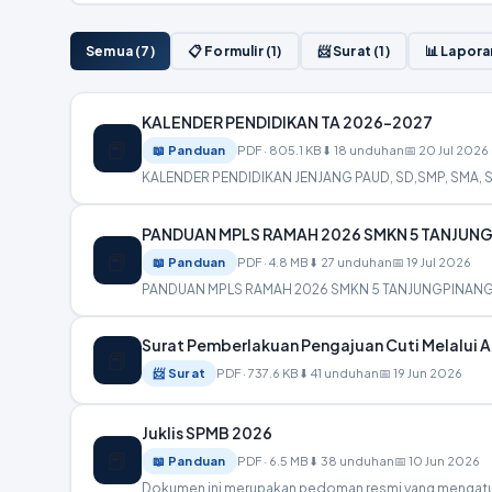
Semua (7)
📋 Formulir (1)
📨 Surat (1)
📊 Lapora
KALENDER PENDIDIKAN TA 2026-2027
📕
📖 Panduan
PDF · 805.1 KB
⬇ 18 unduhan
📅 20 Jul 2026
KALENDER PENDIDIKAN JENJANG PAUD, SD,SMP, SMA, 
PANDUAN MPLS RAMAH 2026 SMKN 5 TANJUN
📕
📖 Panduan
PDF · 4.8 MB
⬇ 27 unduhan
📅 19 Jul 2026
PANDUAN MPLS RAMAH 2026 SMKN 5 TANJUNGPINANG SMKN 
Surat Pemberlakuan Pengajuan Cuti Melalui A
📕
📨 Surat
PDF · 737.6 KB
⬇ 41 unduhan
📅 19 Jun 2026
Juklis SPMB 2026
📕
📖 Panduan
PDF · 6.5 MB
⬇ 38 unduhan
📅 10 Jun 2026