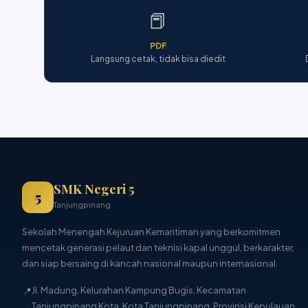
📕
PDF
Langsung cetak, tidak bisa diedit
SMK Negeri 5
5
Tanjungpinang
Sekolah Menengah Kejuruan Kemaritiman yang berkomitmen
mencetak generasi pelaut dan teknisi kapal unggul, berkarakter,
dan siap bersaing di kancah nasional maupun internasional.
📍
Jl. Madung, Kelurahan Kampung Bugis, Kecamatan
Tanjungpinang Kota, Kota Tanjungpinang, Provinsi Kepulauan