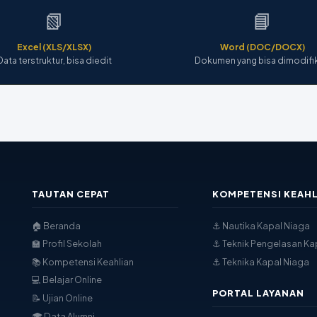
📗
📘
Excel (XLS/XLSX)
Word (DOC/DOCX)
Data terstruktur, bisa diedit
Dokumen yang bisa dimodifi
TAUTAN CEPAT
KOMPETENSI KEAHL
🏠 Beranda
⚓ Nautika Kapal Niaga
🏫 Profil Sekolah
⚓ Teknik Pengelasan Ka
📚 Kompetensi Keahlian
⚓ Teknika Kapal Niaga
💻 Belajar Online
PORTAL LAYANAN
📝 Ujian Online
🎓 Data Alumni