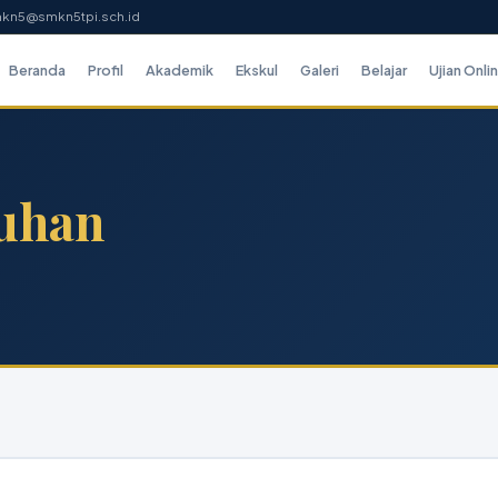
mkn5@smkn5tpi.sch.id
Beranda
Profil
Akademik
Ekskul
Galeri
Belajar
Ujian Onli
uhan