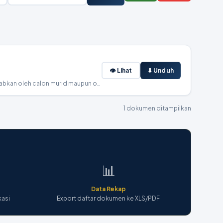
👁 Lihat
⬇ Unduh
surat yang menyatakan bahwa seluruh data dan dokumen yang diunggah saat pendaftaran benar, asli, dan dapat dipertanggungjawabkan oleh calon murid maupun orang tua/wali. bisa didonload disini
1 dokumen ditampilkan
📊
Data Rekap
kasi
Export daftar dokumen ke XLS/PDF