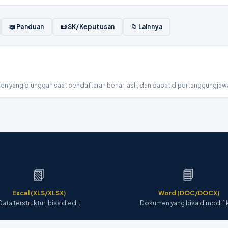
📖 Panduan
📜 SK/Keputusan
📁 Lainnya
📗
📘
Excel (XLS/XLSX)
Word (DOC/DOCX)
Data terstruktur, bisa diedit
Dokumen yang bisa dimodifi