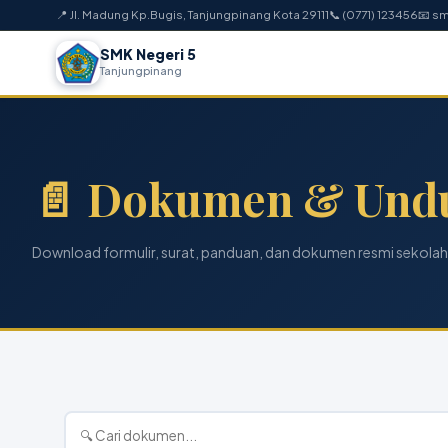
📍 Jl. Madung Kp.Bugis, Tanjungpinang Kota 29111
📞 (0771) 123456
📧 s
SMK Negeri 5
Tanjungpinang
📄 Dokumen & Und
Download formulir, surat, panduan, dan dokumen resmi sekolah