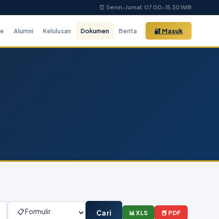
⏰ Senin–Jumat: 07.00–15.30 WIB
ne
Alumni
Kelulusan
Dokumen
Berita
🔐 Masuk
Cari
📊 XLS
📕 PDF