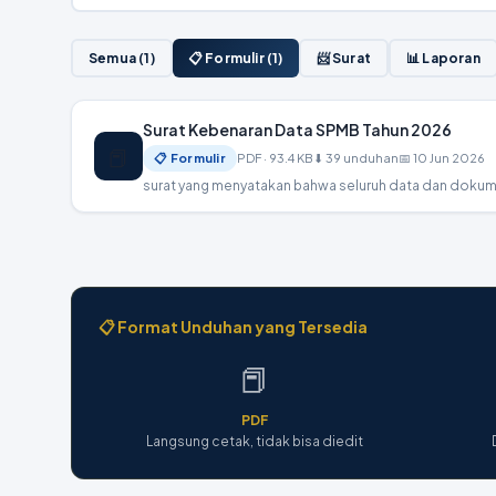
Semua (1)
📋 Formulir (1)
📨 Surat
📊 Laporan
Surat Kebenaran Data SPMB Tahun 2026
📕
📋 Formulir
PDF · 93.4 KB
⬇ 39 unduhan
📅 10 Jun 2026
📋 Format Unduhan yang Tersedia
📕
PDF
Langsung cetak, tidak bisa diedit