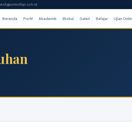
mkn5@smkn5tpi.sch.id
Beranda
Profil
Akademik
Ekskul
Galeri
Belajar
Ujian Onli
uhan