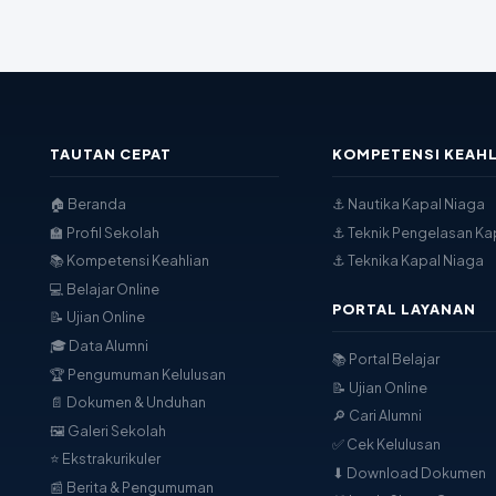
TAUTAN CEPAT
KOMPETENSI KEAHL
🏠 Beranda
⚓ Nautika Kapal Niaga
🏫 Profil Sekolah
⚓ Teknik Pengelasan Ka
📚 Kompetensi Keahlian
⚓ Teknika Kapal Niaga
💻 Belajar Online
PORTAL LAYANAN
📝 Ujian Online
🎓 Data Alumni
📚 Portal Belajar
🏆 Pengumuman Kelulusan
📝 Ujian Online
📄 Dokumen & Unduhan
🔎 Cari Alumni
🖼 Galeri Sekolah
✅ Cek Kelulusan
⭐ Ekstrakurikuler
⬇ Download Dokumen
📰 Berita & Pengumuman