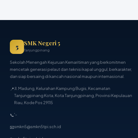
SMK Negeri 5
5
Tanjungpinang
Sekolah Menengah Kejuruan Kemaritiman yang berkomitmen
mencetak generasi pelaut dan teknisi kapal unggul, berkarakter,
dan siap bersaing di kancah nasional maupun internasional.
📍
Jl. Madung, Kelurahan Kampung Bugis, Kecamatan
Tanjungpinang Kota, Kota Tanjungpinang, Provinsi Kepulauan
Riau, Kode Pos 29115
📞
'-
📧
smkn5@smkn5tpi.sch.id