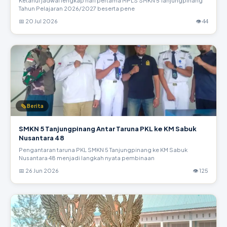
Ketahui jadwal lengkap hari pertama MPLS SMKN 5 Tanjungpinang
Tahun Pelajaran 2026/2027 beserta pene
📅 20 Jul 2026
👁 44
🗞 Berita
SMKN 5 Tanjungpinang Antar Taruna PKL ke KM Sabuk
Nusantara 48
Pengantaran taruna PKL SMKN 5 Tanjungpinang ke KM Sabuk
Nusantara 48 menjadi langkah nyata pembinaan
📅 26 Jun 2026
👁 125