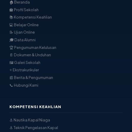
🏠 Beranda
🏫 Profil Sekolah
📚 Kompetensi Keahlian
💻 Belajar Online
📝 Ujian Online
🎓 Data Alumni
🏆 Pengumuman Kelulusan
📄 Dokumen & Unduhan
🖼 Galeri Sekolah
⭐ Ekstrakurikuler
📰 Berita & Pengumuman
📞 Hubungi Kami
KOMPETENSI KEAHLIAN
⚓ Nautika Kapal Niaga
⚓ Teknik Pengelasan Kapal