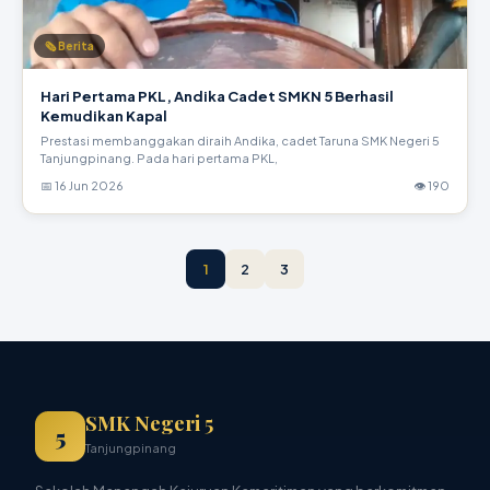
🗞 Berita
Hari Pertama PKL, Andika Cadet SMKN 5 Berhasil
Kemudikan Kapal
Prestasi membanggakan diraih Andika, cadet Taruna SMK Negeri 5
Tanjungpinang. Pada hari pertama PKL,
📅 16 Jun 2026
👁 190
1
2
3
SMK Negeri 5
5
Tanjungpinang