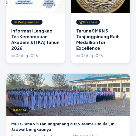
📢 Pengumuman
🏆 Prestasi
Informasi Lengkap
Taruna SMKN 5
Tes Kemampuan
Tanjungpinang Raih
Akademik (TKA) Tahun
Medallion for
2026
Excellence
📅 07 Aug 2026
📅 07 Aug 2026
🗞 Berita
MPLS SMKN 5 Tanjungpinang 2026 Resmi Dimulai, Ini
Jadwal Lengkapnya