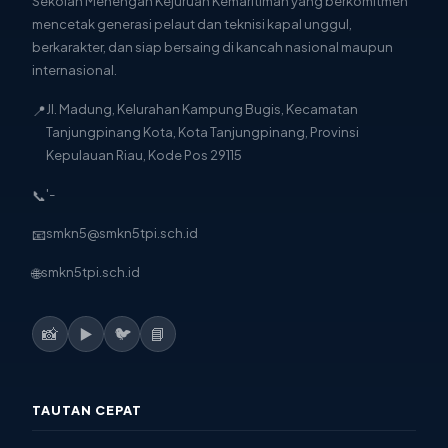
Sekolah Menengah Kejuruan Kemaritiman yang berkomitmen
mencetak generasi pelaut dan teknisi kapal unggul,
berkarakter, dan siap bersaing di kancah nasional maupun
internasional.
📍
Jl. Madung, Kelurahan Kampung Bugis, Kecamatan
Tanjungpinang Kota, Kota Tanjungpinang, Provinsi
Kepulauan Riau, Kode Pos 29115
📞
'-
📧
smkn5@smkn5tpi.sch.id
🌐
smkn5tpi.sch.id
📸
▶️
🐦
📘
TAUTAN CEPAT