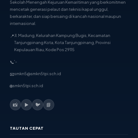
Kepulauan Riau, Kode Pos 29115
📞
'-
📧
smkn5@smkn5tpi.sch.id
🌐
smkn5tpi.sch.id
📸
▶️
🐦
📘
TAUTAN CEPAT
🏠 Beranda
🏫 Profil Sekolah
📚 Kompetensi Keahlian
💻 Belajar Online
📝 Ujian Online