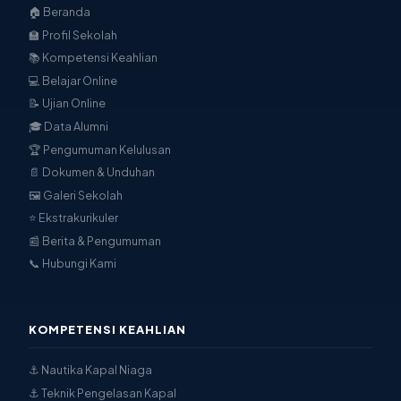
🎓 Data Alumni
🏆 Pengumuman Kelulusan
📄 Dokumen & Unduhan
🖼 Galeri Sekolah
⭐ Ekstrakurikuler
📰 Berita & Pengumuman
📞 Hubungi Kami
KOMPETENSI KEAHLIAN
⚓ Nautika Kapal Niaga
⚓ Teknik Pengelasan Kapal
⚓ Teknika Kapal Niaga
PORTAL LAYANAN
📚 Portal Belajar
📝 Ujian Online