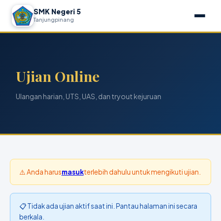
SMK Negeri 5
Tanjungpinang
Ujian Online
Ulangan harian, UTS, UAS, dan tryout kejuruan
⚠️ Anda harus
masuk
terlebih dahulu untuk mengikuti ujian.
📋 Tidak ada ujian aktif saat ini. Pantau halaman ini secara
berkala.
ℹ️ Panduan Ujian Online
✅ Pastikan koneksi internet stabil sebelum memulai ujian