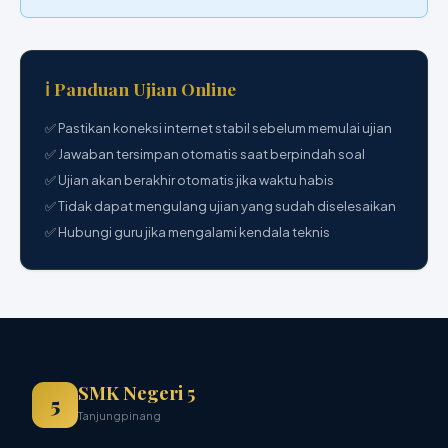
✅ Jawaban tersimpan otomatis saat berpindah soal
✅ Ujian akan berakhir otomatis jika waktu habis
✅ Tidak dapat mengulang ujian yang sudah diselesaikan
✅ Hubungi guru jika mengalami kendala teknis
SMK Negeri 5
5
Tanjungpinang
Sekolah Menengah Kejuruan Kemaritiman yang berkomitmen
mencetak generasi pelaut dan teknisi kapal unggul,
berkarakter, dan siap bersaing di kancah nasional maupun
internasional.
📍
Jl. Madung, Kelurahan Kampung Bugis, Kecamatan
Tanjungpinang Kota, Kota Tanjungpinang, Provinsi