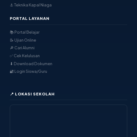
🔎 Cari Alumni
✅ Cek Kelulusan
⬇ Download Dokumen
🔐 Login Siswa/Guru
📍 LOKASI SEKOLAH
🗺 Buka di Google Maps