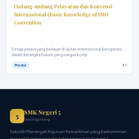
Undang-undang Pelayaran dan Konvensi
Internasional (Basic Knowledge of IMO
Convention
Teknika Kapal Niaga · X
Setiap pelaut yang berlayar di lautan internasional beroperasi
dalam kerangka hukum yang sangat komp
Modul
⬇ 5
SMK Negeri 5
5
Tanjungpinang
Sekolah Menengah Kejuruan Kemaritiman yang berkomitmen
mencetak generasi pelaut dan teknisi kapal unggul,