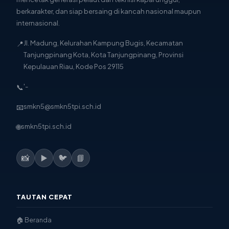
berkarakter, dan siap bersaing di kancah nasional maupun
internasional.
📍
Jl. Madung, Kelurahan Kampung Bugis, Kecamatan
Tanjungpinang Kota, Kota Tanjungpinang, Provinsi
Kepulauan Riau, Kode Pos 29115
📞
'-
📧
smkn5@smkn5tpi.sch.id
🌐
smkn5tpi.sch.id
📸
▶️
🐦
📘
TAUTAN CEPAT
🏠 Beranda