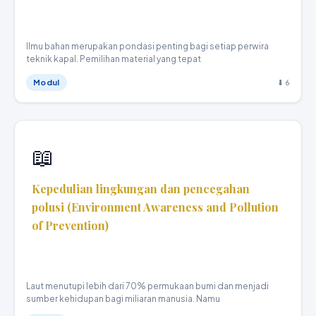
Teknika Kapal Niaga · XI
Ilmu bahan merupakan pondasi penting bagi setiap perwira
teknik kapal. Pemilihan material yang tepat
Modul
⬇ 6
📖
Kepedulian lingkungan dan pencegahan
polusi (Environment Awareness and Pollution
of Prevention)
Teknika Kapal Niaga · X
Laut menutupi lebih dari 70% permukaan bumi dan menjadi
sumber kehidupan bagi miliaran manusia. Namu