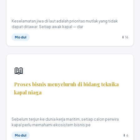
Teknika Kapal Niaga · X
Keselamatan jiwa di laut adalah prioritas mutlak yang tidak
dapat ditawar. Setiap awak kapal — dar
Modul
⬇ 16
📖
Proses bisnis menyeluruh di bidang teknika
kapal niaga
Teknika Kapal Niaga · X
Sebelum terjun ke dunia kerja maritim, setiap calon perwira
kapal perlu memahami ekosistem bisnis pe
Modul
⬇ 6