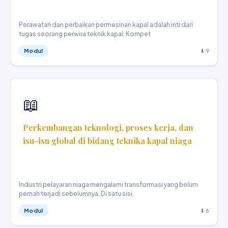
Perawatan dan perbaikan permesinan kapal adalah inti dari
tugas seorang perwira teknik kapal. Kompet
Modul
⬇ 9
📖
Perkembangan teknologi, proses kerja, dan
isu-isu global di bidang teknika kapal niaga
Teknika Kapal Niaga · X
Industri pelayaran niaga mengalami transformasi yang belum
pernah terjadi sebelumnya. Di satu sisi,
Modul
⬇ 6