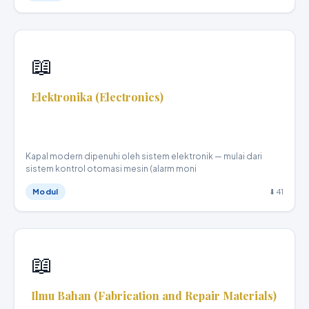
📥 Unduh Materi
📖
Elektronika (Electronics)
Teknika Kapal Niaga · XI
Kapal modern dipenuhi oleh sistem elektronik — mulai dari
sistem kontrol otomasi mesin (alarm moni
Modul
⬇ 41
📖
Ilmu Bahan (Fabrication and Repair Materials)