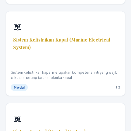
📖
Sistem Kelistrikan Kapal (Marine Electrical
System)
Teknika Kapal Niaga · XI
Sistem kelistrikan kapal merupakan kompetensi inti yang wajib
dikuasai setiap taruna teknika kapal.
Modul
⬇ 3
📖