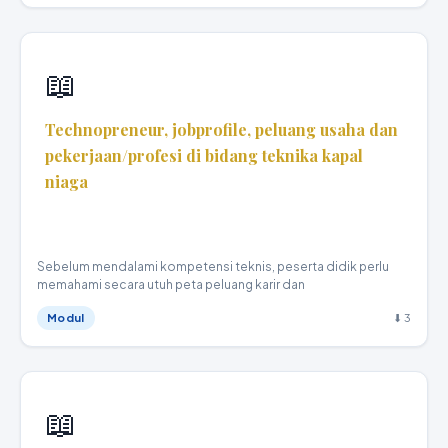
📖
Technopreneur, jobprofile, peluang usaha dan
pekerjaan/profesi di bidang teknika kapal
niaga
Teknika Kapal Niaga · X
Sebelum mendalami kompetensi teknis, peserta didik perlu
memahami secara utuh peta peluang karir dan
Modul
⬇ 3
📖