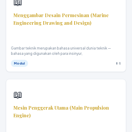
📖
Menggambar Desain Permesinan (Marine
Engineering Drawing and Design)
Teknika Kapal Niaga · XI
Gambar teknik merupakan bahasa universal dunia teknik —
bahasa yang digunakan oleh para insinyur,
Modul
⬇ 8
📖
Mesin Penggerak Utama (Main Propulsion
Engine)
Teknika Kapal Niaga · XI