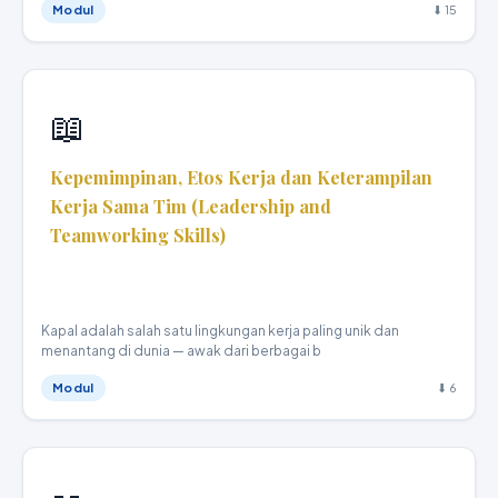
Modul
⬇ 15
📖
Kepemimpinan, Etos Kerja dan Keterampilan
Kerja Sama Tim (Leadership and
Teamworking Skills)
Teknika Kapal Niaga · XI
Kapal adalah salah satu lingkungan kerja paling unik dan
menantang di dunia — awak dari berbagai b
Modul
⬇ 6