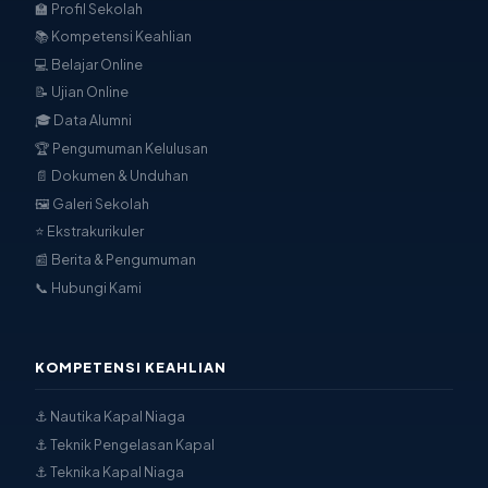
🏫 Profil Sekolah
📚 Kompetensi Keahlian
💻 Belajar Online
📝 Ujian Online
🎓 Data Alumni
🏆 Pengumuman Kelulusan
📄 Dokumen & Unduhan
🖼 Galeri Sekolah
⭐ Ekstrakurikuler
📰 Berita & Pengumuman
📞 Hubungi Kami
KOMPETENSI KEAHLIAN
⚓ Nautika Kapal Niaga
⚓ Teknik Pengelasan Kapal
⚓ Teknika Kapal Niaga