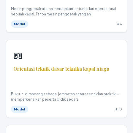
Mesin penggerak utama merupakan jantung dari operasional
sebuah kapal. Tanpa mesin penggerak yang an
Modul
⬇ 6
📖
Orientasi teknik dasar teknika kapal niaga
Teknika Kapal Niaga · X
Buku ini dirancang sebagai jembatan antara teori dan praktik —
memperkenalkan peserta didik secara
Modul
⬇ 10