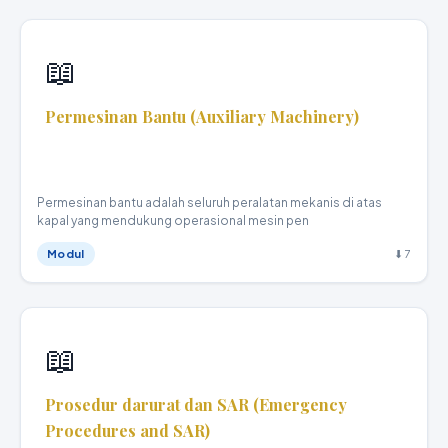
📖
Permesinan Bantu (Auxiliary Machinery)
Teknika Kapal Niaga · XI
Permesinan bantu adalah seluruh peralatan mekanis di atas
kapal yang mendukung operasional mesin pen
Modul
⬇ 7
📖
Prosedur darurat dan SAR (Emergency
Procedures and SAR)