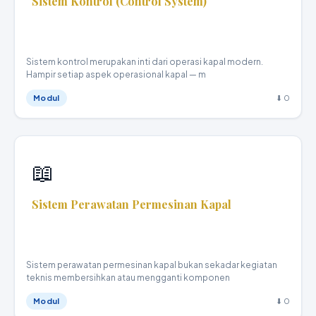
Sistem Kontrol (Control System)
Teknika Kapal Niaga · XI
Sistem kontrol merupakan inti dari operasi kapal modern.
Hampir setiap aspek operasional kapal — m
Modul
⬇ 0
📖
Sistem Perawatan Permesinan Kapal
Teknika Kapal Niaga · XI
Sistem perawatan permesinan kapal bukan sekadar kegiatan
teknis membersihkan atau mengganti komponen
Modul
⬇ 0