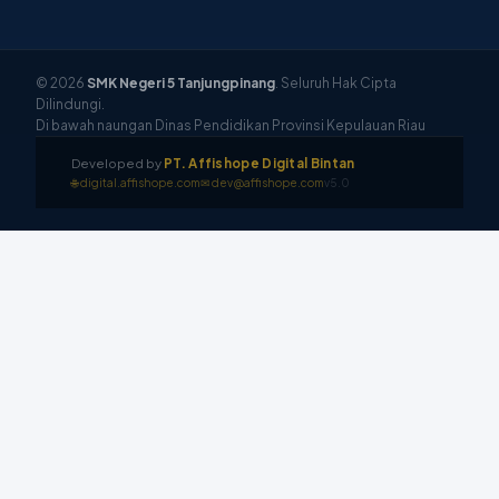
© 2026
SMK Negeri 5 Tanjungpinang
. Seluruh Hak Cipta
Dilindungi.
Di bawah naungan Dinas Pendidikan Provinsi Kepulauan Riau
Developed by
PT. Affishope Digital Bintan
🌐 digital.affishope.com
✉ dev@affishope.com
v5.0