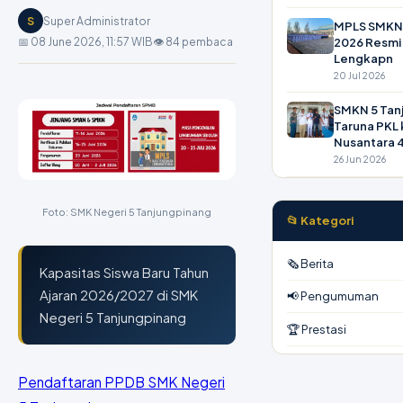
S
Super Administrator
MPLS SMKN 
2026 Resmi D
📅 08 June 2026, 11:57 WIB
👁 84 pembaca
Lengkapn
20 Jul 2026
SMKN 5 Tan
Taruna PKL
Nusantara 
26 Jun 2026
Foto: SMK Negeri 5 Tanjungpinang
📂 Kategori
🗞 Berita
Kapasitas Siswa Baru Tahun
Ajaran 2026/2027 di SMK
📢 Pengumuman
Negeri 5 Tanjungpinang
🏆 Prestasi
Pendaftaran PPDB SMK Negeri