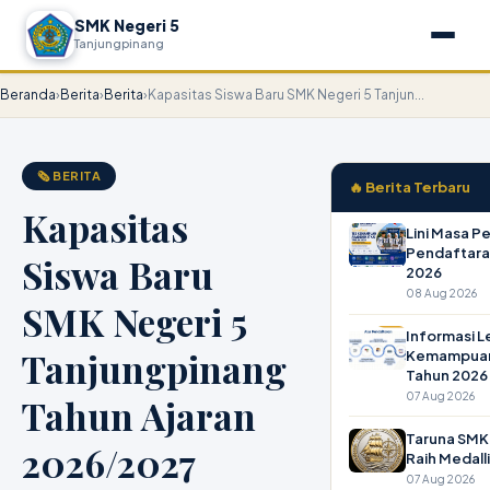
SMK Negeri 5
Tanjungpinang
Beranda
›
Berita
›
Berita
›
Kapasitas Siswa Baru SMK Negeri 5 Tanjun...
🗞 BERITA
🔥 Berita Terbaru
Kapasitas
Lini Masa P
Pendaftara
Siswa Baru
2026
08 Aug 2026
SMK Negeri 5
Informasi 
Tanjungpinang
Kemampuan
Tahun 2026
07 Aug 2026
Tahun Ajaran
Taruna SMK
2026/2027
Raih Medall
07 Aug 2026