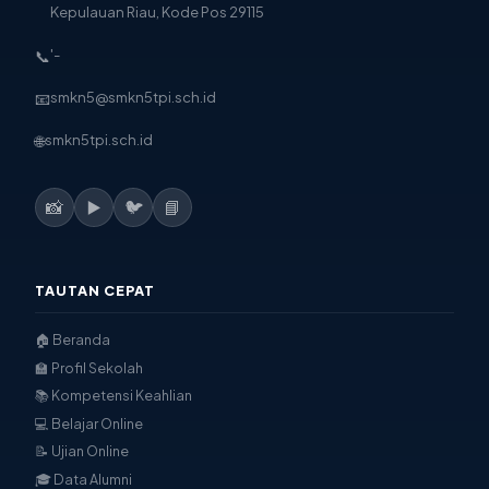
Kepulauan Riau, Kode Pos 29115
📞
'-
📧
smkn5@smkn5tpi.sch.id
🌐
smkn5tpi.sch.id
📸
▶️
🐦
📘
TAUTAN CEPAT
🏠 Beranda
🏫 Profil Sekolah
📚 Kompetensi Keahlian
💻 Belajar Online
📝 Ujian Online
🎓 Data Alumni