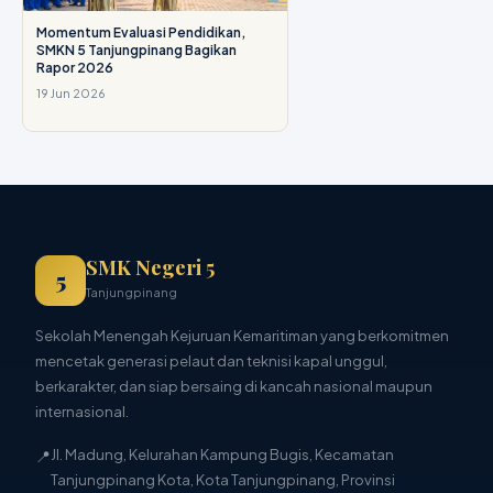
Momentum Evaluasi Pendidikan,
SMKN 5 Tanjungpinang Bagikan
Rapor 2026
19 Jun 2026
SMK Negeri 5
5
Tanjungpinang
Sekolah Menengah Kejuruan Kemaritiman yang berkomitmen
mencetak generasi pelaut dan teknisi kapal unggul,
berkarakter, dan siap bersaing di kancah nasional maupun
internasional.
📍
Jl. Madung, Kelurahan Kampung Bugis, Kecamatan
Tanjungpinang Kota, Kota Tanjungpinang, Provinsi