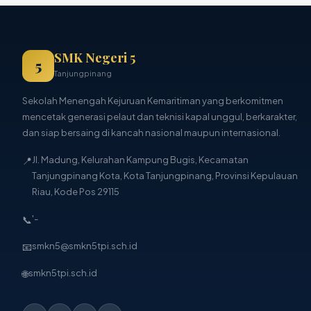
SMK Negeri 5
5
Tanjungpinang
Sekolah Menengah Kejuruan Kemaritiman yang berkomitmen
mencetak generasi pelaut dan teknisi kapal unggul, berkarakter,
dan siap bersaing di kancah nasional maupun internasional.
📍
Jl. Madung, Kelurahan Kampung Bugis, Kecamatan
Tanjungpinang Kota, Kota Tanjungpinang, Provinsi Kepulauan
Riau, Kode Pos 29115
📞
'-
📧
smkn5@smkn5tpi.sch.id
🌐
smkn5tpi.sch.id