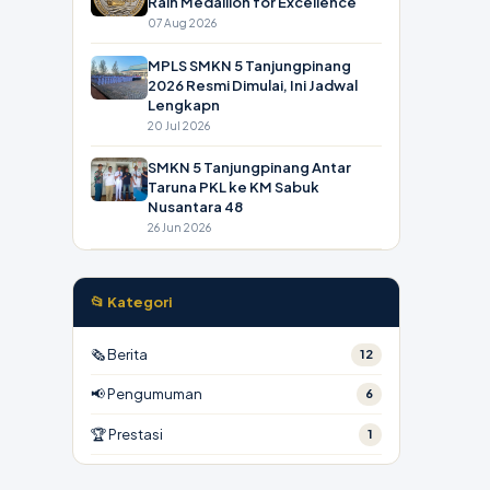
Raih Medallion for Excellence
07 Aug 2026
MPLS SMKN 5 Tanjungpinang
2026 Resmi Dimulai, Ini Jadwal
Lengkapn
20 Jul 2026
SMKN 5 Tanjungpinang Antar
Taruna PKL ke KM Sabuk
Nusantara 48
26 Jun 2026
📂 Kategori
🗞 Berita
12
📢 Pengumuman
6
🏆 Prestasi
1