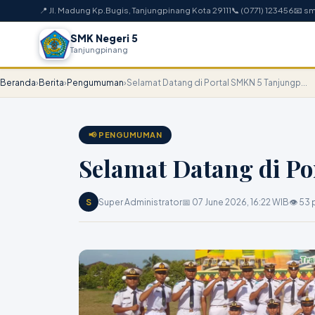
📍 Jl. Madung Kp.Bugis, Tanjungpinang Kota 29111
📞 (0771) 123456
📧 s
SMK Negeri 5
Tanjungpinang
Beranda
›
Berita
›
Pengumuman
›
Selamat Datang di Portal SMKN 5 Tanjungp...
📢 PENGUMUMAN
Selamat Datang di P
S
Super Administrator
📅 07 June 2026, 16:22 WIB
👁 53