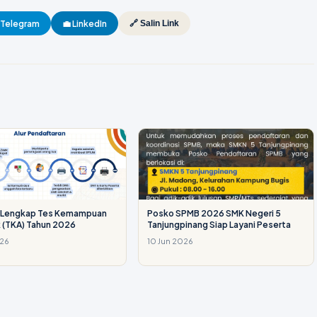
️ Telegram
💼 LinkedIn
🔗 Salin Link
i Lengkap Tes Kemampuan
Posko SPMB 2026 SMK Negeri 5
 (TKA) Tahun 2026
Tanjungpinang Siap Layani Peserta
026
10 Jun 2026