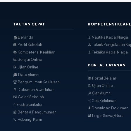
TAUTAN CEPAT
KOMPETENSI KEAHL
🏠 Beranda
⚓ Nautika Kapal Niaga
🏫 Profil Sekolah
⚓ Teknik Pengelasan Ka
📚 Kompetensi Keahlian
⚓ Teknika Kapal Niaga
💻 Belajar Online
PORTAL LAYANAN
📝 Ujian Online
🎓 Data Alumni
📚 Portal Belajar
🏆 Pengumuman Kelulusan
📝 Ujian Online
📄 Dokumen & Unduhan
🔎 Cari Alumni
🖼 Galeri Sekolah
✅ Cek Kelulusan
⭐ Ekstrakurikuler
⬇ Download Dokumen
📰 Berita & Pengumuman
🔐 Login Siswa/Guru
📞 Hubungi Kami