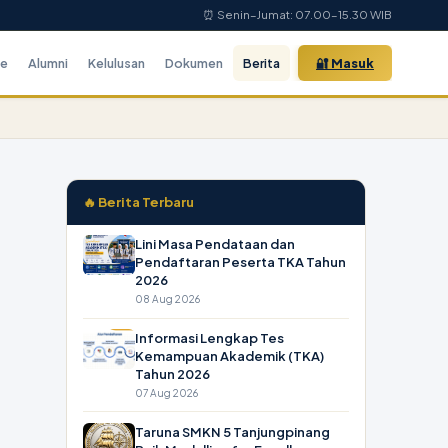
⏰ Senin–Jumat: 07.00–15.30 WIB
ne
Alumni
Kelulusan
Dokumen
Berita
🔐 Masuk
🔥 Berita Terbaru
Lini Masa Pendataan dan
Pendaftaran Peserta TKA Tahun
2026
08 Aug 2026
Informasi Lengkap Tes
Kemampuan Akademik (TKA)
Tahun 2026
07 Aug 2026
Taruna SMKN 5 Tanjungpinang