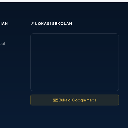
IAN
📍 LOKASI SEKOLAH
pal
🗺 Buka di Google Maps