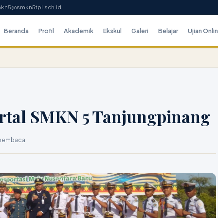
mkn5@smkn5tpi.sch.id
Beranda
Profil
Akademik
Ekskul
Galeri
Belajar
Ujian Onli
ortal SMKN 5 Tanjungpinang
 pembaca