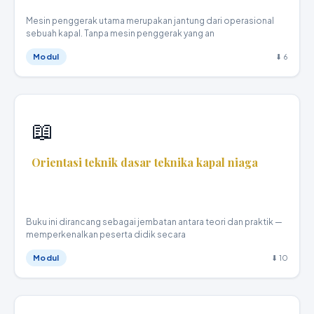
Mesin penggerak utama merupakan jantung dari operasional
sebuah kapal. Tanpa mesin penggerak yang an
Modul
⬇ 6
📖
Orientasi teknik dasar teknika kapal niaga
Teknika Kapal Niaga · X
Buku ini dirancang sebagai jembatan antara teori dan praktik —
memperkenalkan peserta didik secara
Modul
⬇ 10