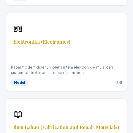
📥 Unduh Materi
📖
Elektronika (Electronics)
Teknika Kapal Niaga · XI
Kapal modern dipenuhi oleh sistem elektronik — mulai dari
sistem kontrol otomasi mesin (alarm moni
Modul
⬇ 41
📖
Ilmu Bahan (Fabrication and Repair Materials)