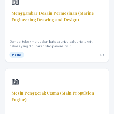
📖
Menggambar Desain Permesinan (Marine
Engineering Drawing and Design)
Teknika Kapal Niaga · XI
Gambar teknik merupakan bahasa universal dunia teknik —
bahasa yang digunakan oleh para insinyur,
Modul
⬇ 8
📖
Mesin Penggerak Utama (Main Propulsion
Engine)
Teknika Kapal Niaga · XI