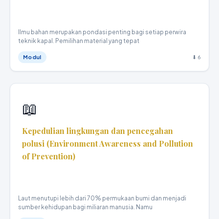
Teknika Kapal Niaga · XI
Ilmu bahan merupakan pondasi penting bagi setiap perwira
teknik kapal. Pemilihan material yang tepat
Modul
⬇ 6
📖
Kepedulian lingkungan dan pencegahan
polusi (Environment Awareness and Pollution
of Prevention)
Teknika Kapal Niaga · X
Laut menutupi lebih dari 70% permukaan bumi dan menjadi
sumber kehidupan bagi miliaran manusia. Namu