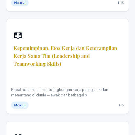
Modul
⬇ 15
📖
Kepemimpinan, Etos Kerja dan Keterampilan
Kerja Sama Tim (Leadership and
Teamworking Skills)
Teknika Kapal Niaga · XI
Kapal adalah salah satu lingkungan kerja paling unik dan
menantang di dunia — awak dari berbagai b
Modul
⬇ 6