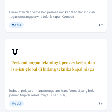
Perawatan dan perbaikan permesinan kapal adalah inti dari
tugas seorang perwira teknik kapal. Kompet
Modul
⬇ 9
📖
Perkembangan teknologi, proses kerja, dan
isu-isu global di bidang teknika kapal niaga
Teknika Kapal Niaga · X
Industri pelayaran niaga mengalami transformasi yang belum
pernah terjadi sebelumnya. Di satu sisi,
Modul
⬇ 6