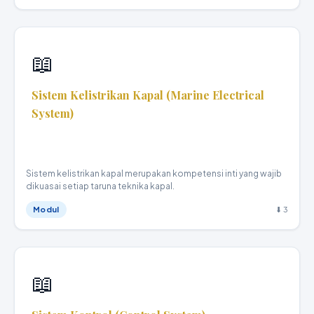
📖
Sistem Kelistrikan Kapal (Marine Electrical
System)
Teknika Kapal Niaga · XI
Sistem kelistrikan kapal merupakan kompetensi inti yang wajib
dikuasai setiap taruna teknika kapal.
Modul
⬇ 3
📖