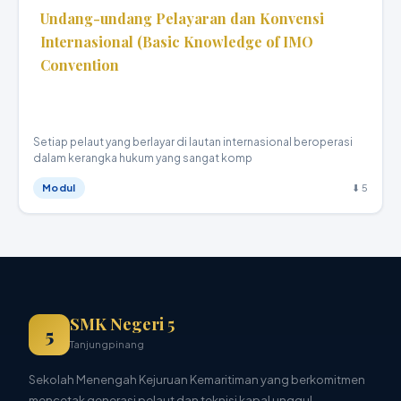
Undang-undang Pelayaran dan Konvensi
Internasional (Basic Knowledge of IMO
Convention
Teknika Kapal Niaga · X
Setiap pelaut yang berlayar di lautan internasional beroperasi
dalam kerangka hukum yang sangat komp
Modul
⬇ 5
SMK Negeri 5
5
Tanjungpinang
Sekolah Menengah Kejuruan Kemaritiman yang berkomitmen
mencetak generasi pelaut dan teknisi kapal unggul,