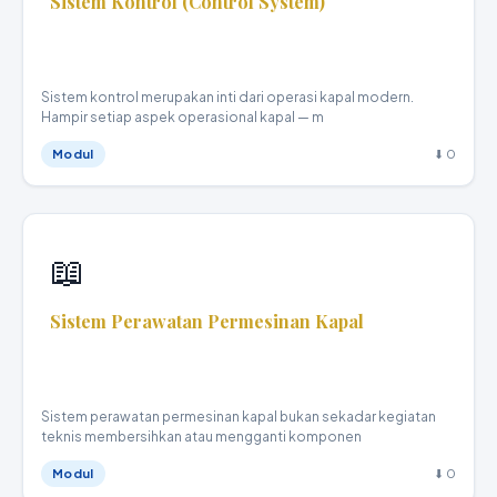
Sistem Kontrol (Control System)
Teknika Kapal Niaga · XI
Sistem kontrol merupakan inti dari operasi kapal modern.
Hampir setiap aspek operasional kapal — m
Modul
⬇ 0
📖
Sistem Perawatan Permesinan Kapal
Teknika Kapal Niaga · XI
Sistem perawatan permesinan kapal bukan sekadar kegiatan
teknis membersihkan atau mengganti komponen
Modul
⬇ 0