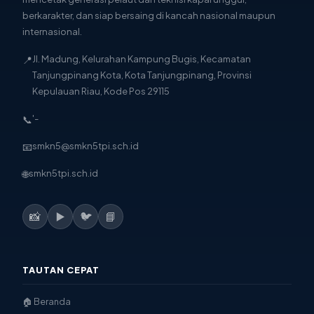
berkarakter, dan siap bersaing di kancah nasional maupun
internasional.
📍
Jl. Madung, Kelurahan Kampung Bugis, Kecamatan
Tanjungpinang Kota, Kota Tanjungpinang, Provinsi
Kepulauan Riau, Kode Pos 29115
📞
'-
📧
smkn5@smkn5tpi.sch.id
🌐
smkn5tpi.sch.id
📸
▶️
🐦
📘
TAUTAN CEPAT
🏠 Beranda