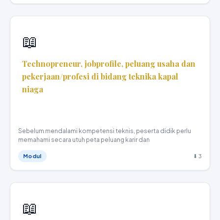
📖
Technopreneur, jobprofile, peluang usaha dan
pekerjaan/profesi di bidang teknika kapal
niaga
Teknika Kapal Niaga · X
Sebelum mendalami kompetensi teknis, peserta didik perlu
memahami secara utuh peta peluang karir dan
Modul
⬇ 3
📖