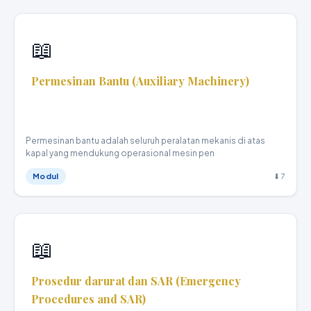
📖
Permesinan Bantu (Auxiliary Machinery)
Teknika Kapal Niaga · XI
Permesinan bantu adalah seluruh peralatan mekanis di atas
kapal yang mendukung operasional mesin pen
Modul
⬇ 7
📖
Prosedur darurat dan SAR (Emergency
Procedures and SAR)