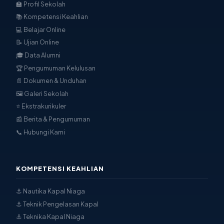
🏫 Profil Sekolah
📚 Kompetensi Keahlian
💻 Belajar Online
📝 Ujian Online
🎓 Data Alumni
🏆 Pengumuman Kelulusan
📄 Dokumen & Unduhan
🖼 Galeri Sekolah
⭐ Ekstrakurikuler
📰 Berita & Pengumuman
📞 Hubungi Kami
KOMPETENSI KEAHLIAN
⚓ Nautika Kapal Niaga
⚓ Teknik Pengelasan Kapal
⚓ Teknika Kapal Niaga