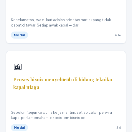
Teknika Kapal Niaga · X
Keselamatan jiwa di laut adalah prioritas mutlak yang tidak
dapat ditawar. Setiap awak kapal — dar
Modul
⬇ 16
📖
Proses bisnis menyeluruh di bidang teknika
kapal niaga
Teknika Kapal Niaga · X
Sebelum terjun ke dunia kerja maritim, setiap calon perwira
kapal perlu memahami ekosistem bisnis pe
Modul
⬇ 6